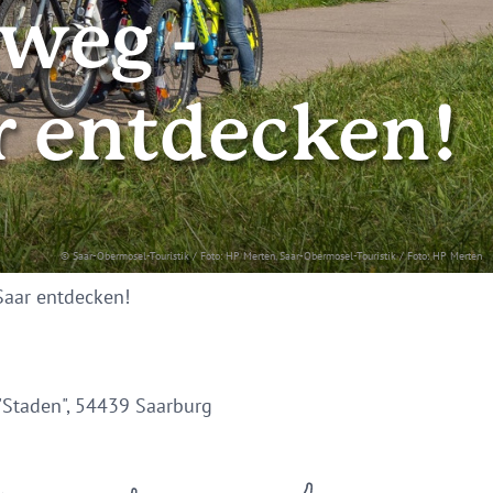
weg -
r entdecken!
© Saar-Obermosel-Touristik / Foto: HP Merten, Saar-Obermosel-Touristik / Foto: HP Merten
Saar entdecken!
"Staden", 54439 Saarburg