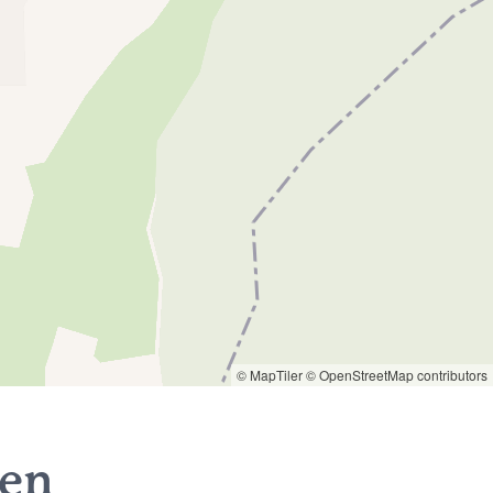
© MapTiler
© OpenStreetMap contributors
nen