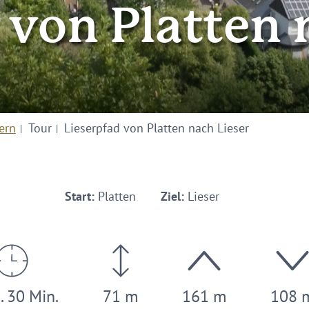
 von Platten 
ern
Tour
Lieserpfad von Platten nach Lieser
Start:
Platten
Ziel:
Lieser
. 30 Min.
71 m
161 m
108 