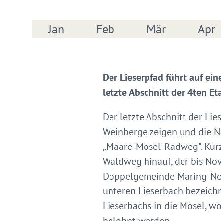
Jan
Feb
Mär
Apr
Der Lieserpfad führt auf ei
letzte Abschnitt der 4ten Et
Der letzte Abschnitt der Lie
Weinberge zeigen und die Nä
„Maare-Mosel-Radweg". Kurz
Waldweg hinauf, der bis Nov
Doppelgemeinde Maring-Novi
unteren Lieserbach bezeichn
Lieserbachs in die Mosel, w
belohnt werden.