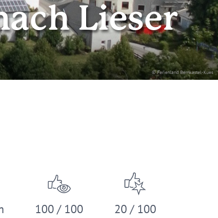
nach Lieser
© Ferienland Bernkastel-Kues
m
100 / 100
20 / 100