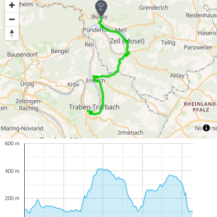
600 m
400 m
200 m