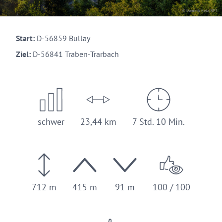
© Dominik Ketz, RPT
Start:
D-56859 Bullay
Ziel:
D-56841 Traben-Trarbach
schwer
23,44 km
7 Std. 10 Min.
712 m
415 m
91 m
100 / 100