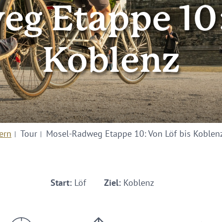
g Etappe 10:
Koblenz
ern
Tour
Mosel-Radweg Etappe 10: Von Löf bis Koblen
Start:
Löf
Ziel:
Koblenz