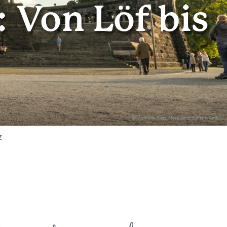
 Von Löf bis
© Dominik Ketz, Mosellandtouristik GmbH
z