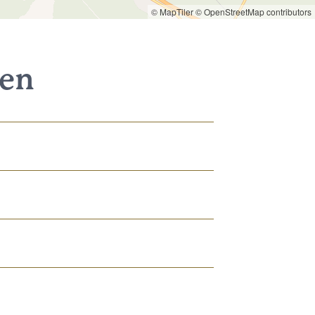
© MapTiler
© OpenStreetMap contributors
nen