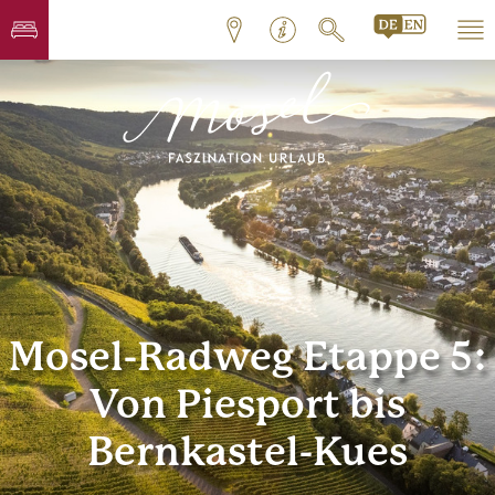
Mosel-Radweg Etappe 5:
Von Piesport bis
Bernkastel-Kues