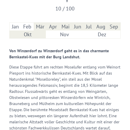
10 / 100
Jan
Feb
Mär
Apr
Mai
Jun
Jul
Aug
Sep
Okt
Nov
Dez
Von Winzerdorf zu Winzerdorf geht es in das charmante
Bernkastel-Kues mit der Burg Landshut.
Diese Etappe führt am rechten Moselufer entlang vom Weinort
Piesport ins historische Bernkastel-Kues. Mit Blick auf das
Naturdenkmal "Moselloreley", ein steil aus der Mosel
herausragendes Felsmassiv, beginnt die 18,5 Kilometer lange
Radtour. Flussabwärts geht es entlang von Weingärten,
Obstwiesen und pittoresken Winzerdörfern wie Wintrich,
Brauneberg und Mülheim zum kulturellen Höhepunkt der
Etappe. Die berühmte Moselstadt Bernkastel-Kues hat einiges
zu bieten, weswegen ein längerer Aufenthalt hier lohnt. Eine
malerische Altstadt voller Geschichte und Kultur mit einer der
schönsten Fachwerkkulissen Deutschlands wartet darauf,