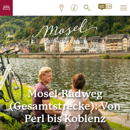
Mosel-Radweg
(Gesamtstrecke): Von
Perl bis Koblenz