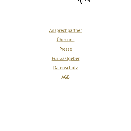
Ansprechpartner
Über uns
Presse
Für Gastgeber
Datenschutz
AGB
Impressum
Barrierefreiheit
Vertrag widerrufen
Versicherungsvertrag widerrufen