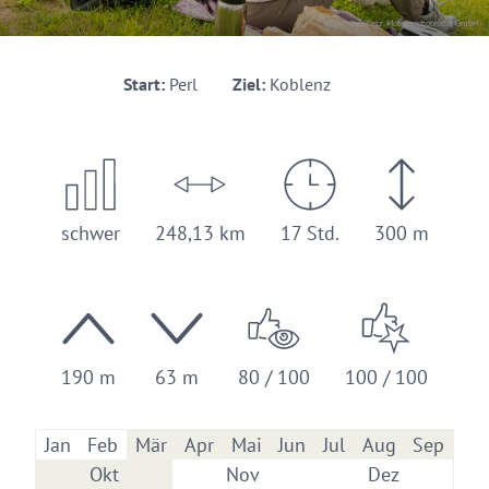
© Dominik Ketz, Mosellandtouristik GmbH
Start:
Perl
Ziel:
Koblenz
schwer
248,13 km
17 Std.
300 m
190 m
63 m
80 / 100
100 / 100
Jan
Feb
Mär
Apr
Mai
Jun
Jul
Aug
Sep
Okt
Nov
Dez