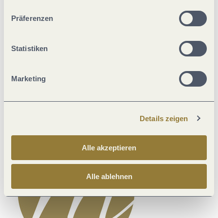
unserer Webseite kommen.
Präferenzen
Statistiken
Diese Webseite nutzt Technologie und Inhalte der
Marketing
Outdooractive Plattform.
Details zeigen
Alle akzeptieren
Alle ablehnen