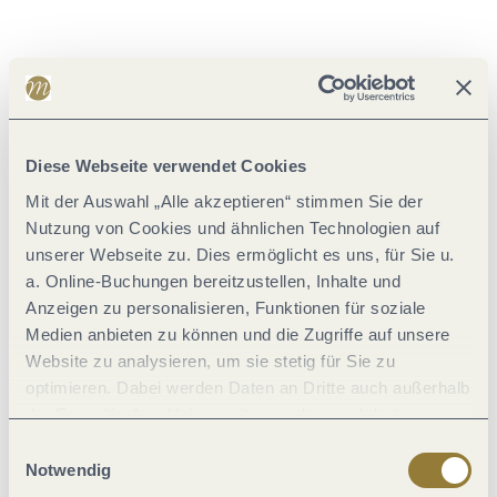
Wetter
Aktuell vor Ort
Diese Webseite verwendet Cookies
Mit der Auswahl „Alle akzeptieren“ stimmen Sie der
Nutzung von Cookies und ähnlichen Technologien auf
19 °C
unserer Webseite zu. Dies ermöglicht es uns, für Sie u.
Wochenübersicht
a. Online-Buchungen bereitzustellen, Inhalte und
Anzeigen zu personalisieren, Funktionen für soziale
Do
15 °C | 28 °C
Medien anbieten zu können und die Zugriffe auf unsere
Fr
11 °C | 26 °C
Website zu analysieren, um sie stetig für Sie zu
optimieren. Dabei werden Daten an Dritte auch außerhalb
Sa
14 °C | 30 °C
der Europäischen Union weitergegeben und dort
So
18 °C | 35 °C
verarbeitet. Diese Einwilligung ist freiwillig und kann
Einwilligungsauswahl
jederzeit widerrufen werden. Mit der Auswahl "Alle
Notwendig
Mo
20 °C | 21 °C
ablehnen" kann es zu Beeinträchtigungen in der Nutzung