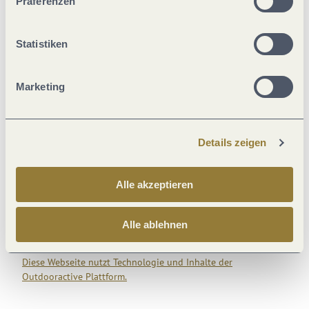
Präferenzen
25 °C
Wochenübersicht
Statistiken
Do
18 °C | 27 °C
Fr
13 °C | 27 °C
Marketing
Sa
13 °C | 30 °C
So
16 °C | 33 °C
Details zeigen
Mo
19 °C | 37 °C
Alle akzeptieren
Alle ablehnen
Diese Webseite nutzt Technologie und Inhalte der
Outdooractive Plattform.