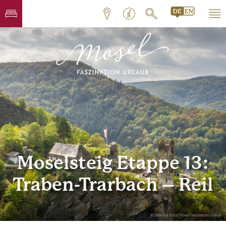
Moselsteig Etappe 13:
Traben-Trarbach – Reil
© Dominik Ketz, Mosel.Faszination Urlaub