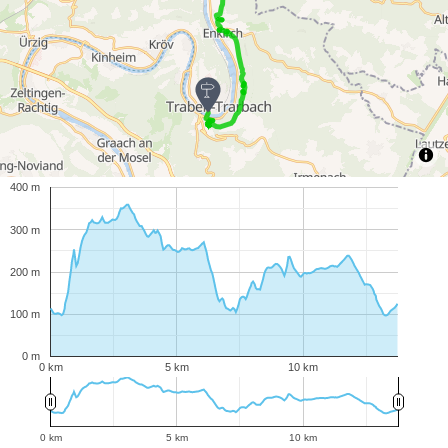
400 m
300 m
200 m
100 m
0 m
0 km
5 km
10 km
0 km
5 km
10 km