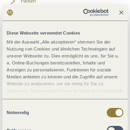
Parken
Öffentliche Verkehrsmittel
Diese Webseite verwendet Cookies
Literatur
Mit der Auswahl „Alle akzeptieren“ stimmen Sie der
Nutzung von Cookies und ähnlichen Technologien auf
Karten
unserer Webseite zu. Dies ermöglicht es uns, für Sie u.
a. Online-Buchungen bereitzustellen, Inhalte und
Weitere Informationen
Anzeigen zu personalisieren, Funktionen für soziale
Medien anbieten zu können und die Zugriffe auf unsere
Website zu analysieren, um sie stetig für Sie zu
optimieren. Dabei werden Daten an Dritte auch außerhalb
der Europäischen Union weitergegeben und dort
verarbeitet. Diese Einwilligung ist freiwillig und kann
Aktuell vor Ort
Einwilligungsauswahl
jederzeit widerrufen werden. Mit der Auswahl "Alle
Notwendig
ablehnen" kann es zu Beeinträchtigungen in der Nutzung
unserer Webseite kommen.