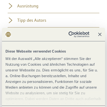
Ausrüstung
Tipp des Autors
Anfahrt
Parken
Diese Webseite verwendet Cookies
Mit der Auswahl „Alle akzeptieren“ stimmen Sie der
Öffentliche Verkehrsmittel
Nutzung von Cookies und ähnlichen Technologien auf
unserer Webseite zu. Dies ermöglicht es uns, für Sie u.
a. Online-Buchungen bereitzustellen, Inhalte und
Literatur
Anzeigen zu personalisieren, Funktionen für soziale
Medien anbieten zu können und die Zugriffe auf unsere
Karten
Website zu analysieren, um sie stetig für Sie zu
optimieren. Dabei werden Daten an Dritte auch außerhalb
der Europäischen Union weitergegeben und dort
Weitere Informationen