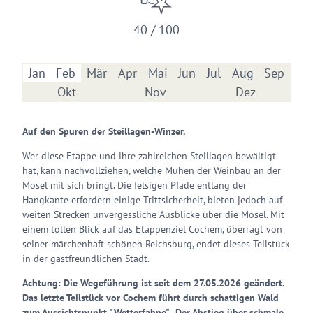
40 / 100
Jan
Feb
Mär
Apr
Mai
Jun
Jul
Aug
Sep
Okt
Nov
Dez
Auf den Spuren der Steillagen-Winzer.
Wer diese Etappe und ihre zahlreichen Steillagen bewältigt
hat, kann nachvollziehen, welche Mühen der Weinbau an der
Mosel mit sich bringt. Die felsigen Pfade entlang der
Hangkante erfordern einige Trittsicherheit, bieten jedoch auf
weiten Strecken unvergessliche Ausblicke über die Mosel. Mit
einem tollen Blick auf das Etappenziel Cochem, überragt von
seiner märchenhaft schönen Reichsburg, endet dieses Teilstück
in der gastfreundlichen Stadt.
Achtung: Die Wegeführung ist seit dem 27.05.2026 geändert.
Das letzte Teilstück vor Cochem führt durch schattigen Wald
zum Aussichtspunkt "Wetterfahne". Der Abstieg über schmale