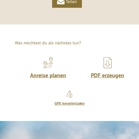
Diese Tour wird präsentiert von: Mosel. Faszination Urlaub,
Autor: Mosellandtouristik GmbH
Teilen
Teilen
Teilen
Was möchtest du als nächstes tun?