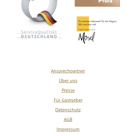
Mosellandtouristik GmbH
Kordelweg 1 | 54470 Bernkastel-Kues
+49 (0)6531-97330
info@mosellandtouristik.de
Wir sind Partner von