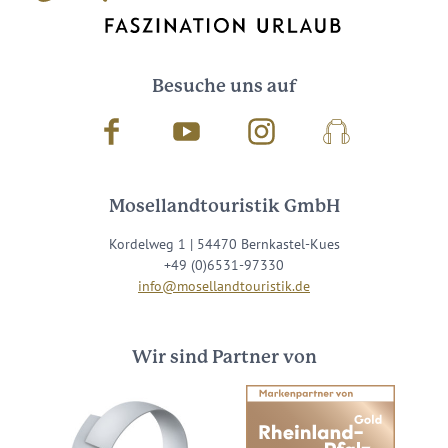
Auch den Mosel-Podcast gibt's im Abo...
Jetzt reinhören!
Besuche uns auf
Facebook
Youtube
Instagram
Podcast