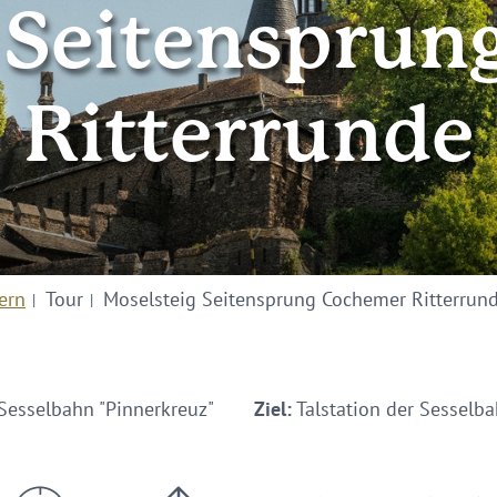
 Seitenspru
Ritterrunde
ern
Tour
Moselsteig Seitensprung Cochemer Ritterrun
 Sesselbahn "Pinnerkreuz"
Ziel:
Talstation der Sesselba