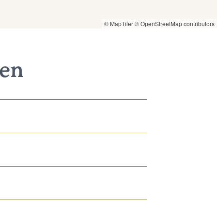
© MapTiler
© OpenStreetMap contributors
nen