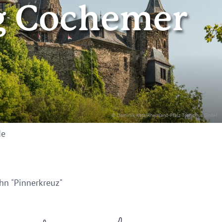
ng Cochemer
© Dominik Ketz, Rheinland-Pfalz Tourismus GmbH
de
hn "Pinnerkreuz"