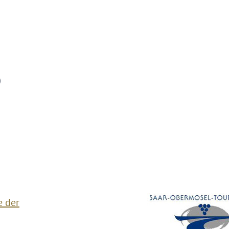
)
e der