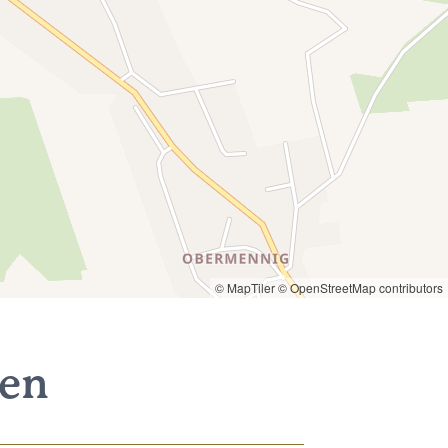
© MapTiler
© OpenStreetMap contributors
nen