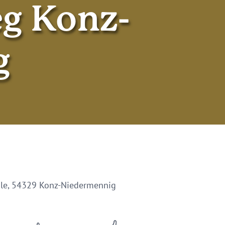
g Konz-
g
hle, 54329 Konz-Niedermennig