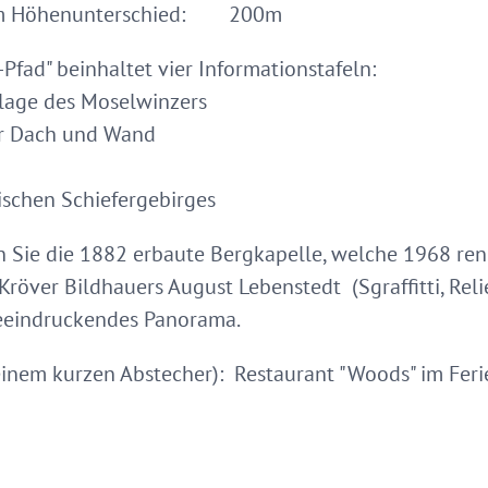
quem Höhenunterschied: 200m
er-Pfad" beinhaltet vier Informationstafeln:
undlage des Moselwinzers
für Dach und Wand
les
nischen Schiefergebirges
Sie die 1882 erbaute Bergkapelle, welche 1968 reno
Kröver Bildhauers August Lebenstedt (Sgraffitti, Re
eeindruckendes Panorama.
einem kurzen Abstecher): Restaurant "Woods" im Feri