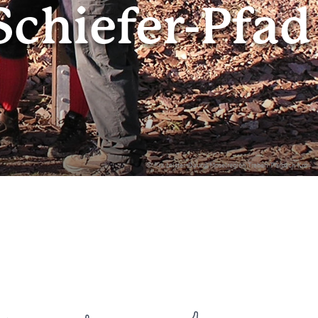
chiefer-Pfad
© Pia Leister-Dauns, Moselregion Traben-Trarbach Kröv