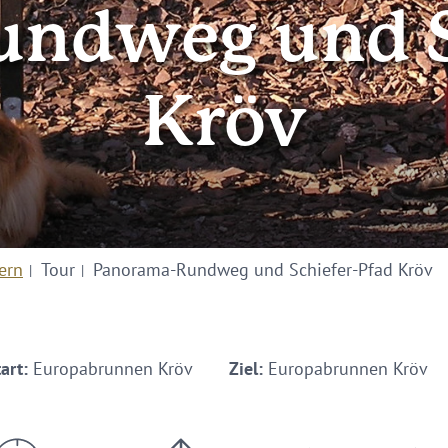
ndweg und S
Kröv
ern
Tour
Panorama-Rundweg und Schiefer-Pfad Kröv
art:
Europabrunnen Kröv
Ziel:
Europabrunnen Kröv