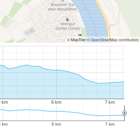
© MapTiler
© OpenStreetMap contributors
5 km
6 km
7 km
5 km
6 km
7 km