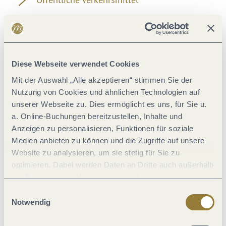
Karten
Weitere Informationen
Diese Webseite verwendet Cookies
Mit der Auswahl „Alle akzeptieren“ stimmen Sie der
Nutzung von Cookies und ähnlichen Technologien auf
unserer Webseite zu. Dies ermöglicht es uns, für Sie u.
a. Online-Buchungen bereitzustellen, Inhalte und
Wegbelag
Anzeigen zu personalisieren, Funktionen für soziale
Medien anbieten zu können und die Zugriffe auf unsere
Website zu analysieren, um sie stetig für Sie zu
optimieren. Dabei werden Daten an Dritte auch außerhalb
der Europäischen Union weitergegeben und dort
verarbeitet. Diese Einwilligung ist freiwillig und kann
Einwilligungsauswahl
jederzeit widerrufen werden. Mit der Auswahl "Alle
Notwendig
ablehnen" kann es zu Beeinträchtigungen in der Nutzung
unserer Webseite kommen.