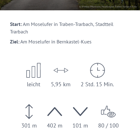
© Wiebke Pfitzmann, Moselregion Traben-Trarbach Kröv
Start:
Am Moselufer in Traben-Trarbach, Stadtteil
Trarbach
Ziel:
Am Moselufer in Bernkastel-Kues
leicht
5,95 km
2 Std. 15 Min.
301 m
402 m
101 m
80 / 100