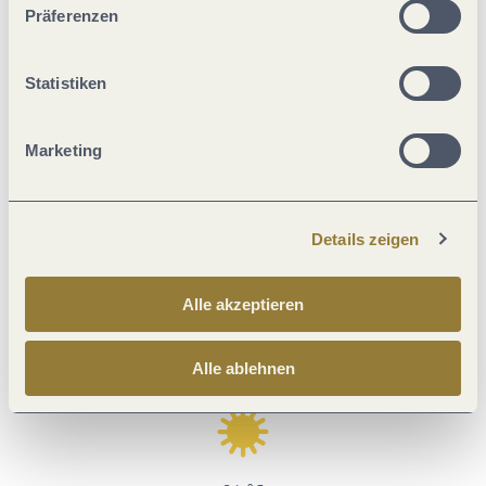
Präferenzen
Statistiken
Schotter (4%)
Asphalt (35%)
Marketing
Straße (10%)
Wanderweg (38%)
Pfad (13%)
Details zeigen
Alle akzeptieren
Alle ablehnen
Aktuell vor Ort