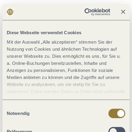
Wegbelag
Diese Webseite verwendet Cookies
Mit der Auswahl „Alle akzeptieren“ stimmen Sie der
Nutzung von Cookies und ähnlichen Technologien auf
unserer Webseite zu. Dies ermöglicht es uns, für Sie u.
a. Online-Buchungen bereitzustellen, Inhalte und
Anzeigen zu personalisieren, Funktionen für soziale
Medien anbieten zu können und die Zugriffe auf unsere
Website zu analysieren, um sie stetig für Sie zu
optimieren. Dabei werden Daten an Dritte auch außerhalb
der Europäischen Union weitergegeben und dort
verarbeitet. Diese Einwilligung ist freiwillig und kann
Einwilligungsauswahl
Asphalt (4%)
jederzeit widerrufen werden. Mit der Auswahl "Alle
Notwendig
Pfad (53%)
ablehnen" kann es zu Beeinträchtigungen in der Nutzung
Wanderweg (42%)
unserer Webseite kommen.
Präferenzen