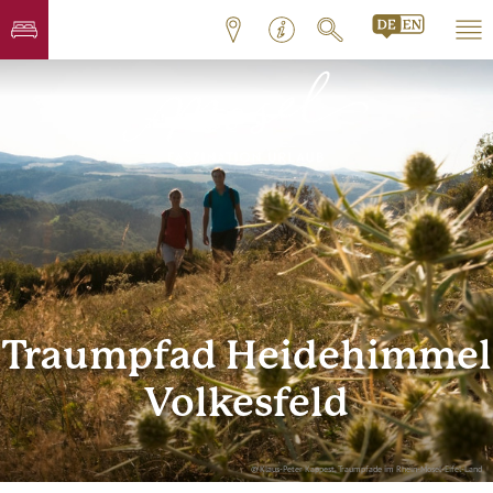
Traumpfad Heidehimmel
Volkesfeld
© Klaus-Peter Kappest, Traumpfade im Rhein-Mosel-Eifel-Land