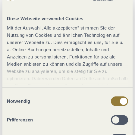
Diese Webseite verwendet Cookies
Aktuell vor Ort
Mit der Auswahl „Alle akzeptieren“ stimmen Sie der
Nutzung von Cookies und ähnlichen Technologien auf
unserer Webseite zu. Dies ermöglicht es uns, für Sie u.
a. Online-Buchungen bereitzustellen, Inhalte und
23 °C
Anzeigen zu personalisieren, Funktionen für soziale
Wochenübersicht
Medien anbieten zu können und die Zugriffe auf unsere
Website zu analysieren, um sie stetig für Sie zu
Do
18 °C | 27 °C
optimieren. Dabei werden Daten an Dritte auch außerhalb
Fr
13 °C | 27 °C
der Europäischen Union weitergegeben und dort
verarbeitet. Diese Einwilligung ist freiwillig und kann
Sa
13 °C | 30 °C
Einwilligungsauswahl
jederzeit widerrufen werden. Mit der Auswahl "Alle
Notwendig
So
16 °C | 33 °C
ablehnen" kann es zu Beeinträchtigungen in der Nutzung
Mo
19 °C | 37 °C
unserer Webseite kommen.
Präferenzen