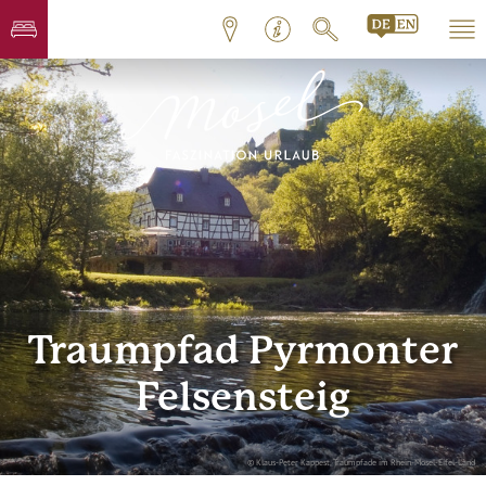
Traumpfad Pyrmonter
Felsensteig
© Klaus-Peter Kappest, Traumpfade im Rhein-Mosel-Eifel-Land