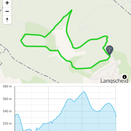
580 m
560 m
540 m
520 m