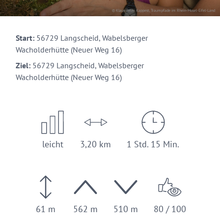
© Klaus-Peter Kappest, Traumpfade im Rhein-Mosel-Eifel-Land
Start:
56729 Langscheid, Wabelsberger
Wacholderhütte (Neuer Weg 16)
Ziel:
56729 Langscheid, Wabelsberger
Wacholderhütte (Neuer Weg 16)
leicht
3,20 km
1 Std. 15 Min.
61 m
562 m
510 m
80 / 100