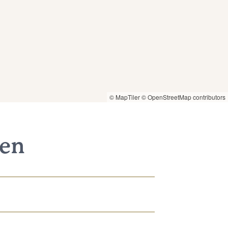
© MapTiler
© OpenStreetMap contributors
nen