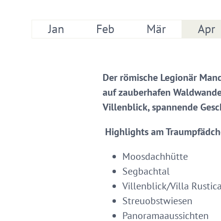
Jan
Feb
Mär
Apr
Der römische Legionär Mandi
auf zauberhafen Waldwander
Villenblick, spannende Gesc
Highlights am Traumpfädc
Moosdachhütte
Segbachtal
Villenblick/Villa Rustic
Streuobstwiesen
Panoramaaussichten