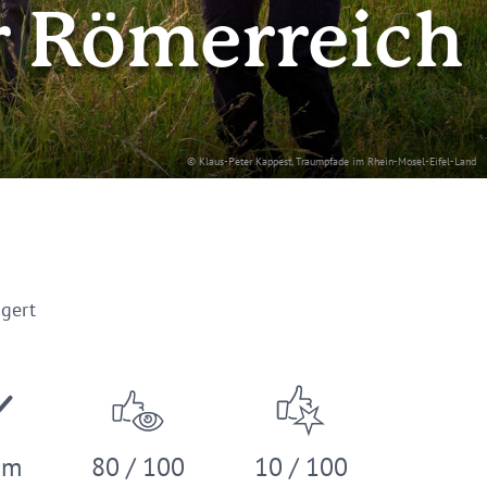
 Römerreich
© Klaus-Peter Kappest, Traumpfade im Rhein-Mosel-Eifel-Land
gert
 m
80 / 100
10 / 100