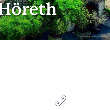
 Höreth
© Alte Mühle Thomas Höreth