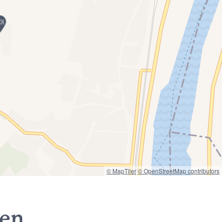
© MapTiler
© OpenStreetMap contributors
nen