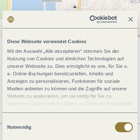
Diese Webseite verwendet Cookies
Mit der Auswahl „Alle akzeptieren“ stimmen Sie der
Allgemeine Informationen
Nutzung von Cookies und ähnlichen Technologien auf
unserer Webseite zu. Dies ermöglicht es uns, für Sie u.
a. Online-Buchungen bereitzustellen, Inhalte und
Öffnungszeiten
Anzeigen zu personalisieren, Funktionen für soziale
Medien anbieten zu können und die Zugriffe auf unsere
Ruhetage
Website zu analysieren, um sie stetig für Sie zu
optimieren. Dabei werden Daten an Dritte auch außerhalb
der Europäischen Union weitergegeben und dort
verarbeitet. Diese Einwilligung ist freiwillig und kann
Einwilligungsauswahl
jederzeit widerrufen werden. Mit der Auswahl "Alle
Notwendig
ablehnen" kann es zu Beeinträchtigungen in der Nutzung