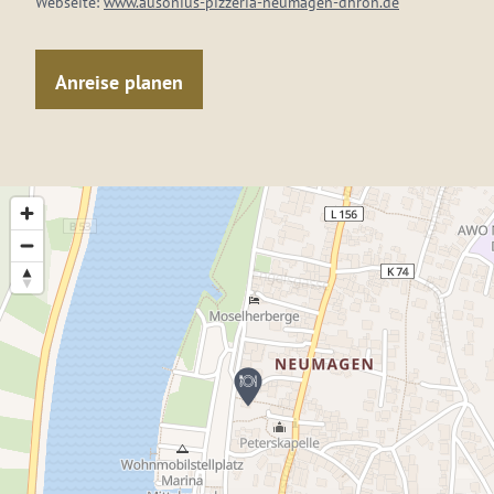
Webseite:
www.ausonius-pizzeria-neumagen-dhron.de
Anreise planen