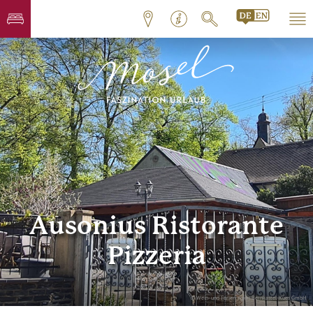
Ausonius Ristorante
Pizzeria
© Wein- und Ferienregion Bernkastel-Kues GmbH