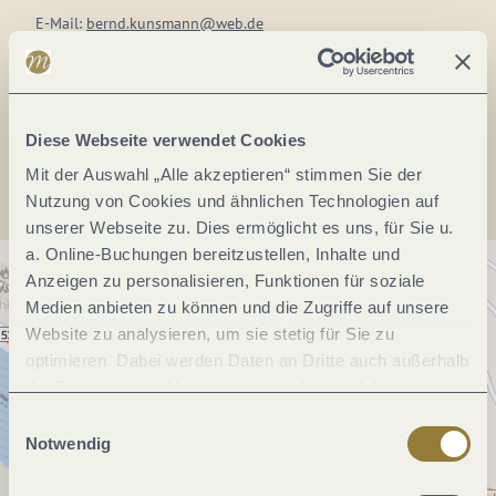
E-Mail:
bernd.kunsmann@web.de
Webseite:
www.xn--bckerei-kunsmann-vnb.de/c/broetchen
Anreise planen
Diese Webseite verwendet Cookies
Mit der Auswahl „Alle akzeptieren“ stimmen Sie der
Nutzung von Cookies und ähnlichen Technologien auf
unserer Webseite zu. Dies ermöglicht es uns, für Sie u.
a. Online-Buchungen bereitzustellen, Inhalte und
Anzeigen zu personalisieren, Funktionen für soziale
Medien anbieten zu können und die Zugriffe auf unsere
Website zu analysieren, um sie stetig für Sie zu
optimieren. Dabei werden Daten an Dritte auch außerhalb
der Europäischen Union weitergegeben und dort
verarbeitet. Diese Einwilligung ist freiwillig und kann
Einwilligungsauswahl
jederzeit widerrufen werden. Mit der Auswahl "Alle
Notwendig
ablehnen" kann es zu Beeinträchtigungen in der Nutzung
unserer Webseite kommen.