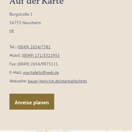
Auf der Karte
Burgstraße 1
56753 Naunheim
DE
Tel.:
(0049) 2654/7382
Mobil:
(0049) 171/3322955
Fax:
(0049) 2654/9875111
E-Mail:
maritafeils@web.de
Webseite:
bauer-heinrich.de/startseite.html
Anreise planen