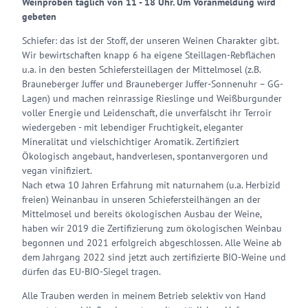
Weinproben täglich von 11 - 18 Uhr. Um Voranmeldung wird
gebeten
Schiefer: das ist der Stoff, der unseren Weinen Charakter gibt.
Wir bewirtschaften knapp 6 ha eigene Steillagen-Rebflächen
u.a. in den besten Schiefersteillagen der Mittelmosel (z.B.
Brauneberger Juffer und Brauneberger Juffer-Sonnenuhr – GG-
Lagen) und machen reinrassige Rieslinge und Weißburgunder
voller Energie und Leidenschaft, die unverfälscht ihr Terroir
wiedergeben - mit lebendiger Fruchtigkeit, eleganter
Mineralität und vielschichtiger Aromatik. Zertifiziert
Ökologisch angebaut, handverlesen, spontanvergoren und
vegan vinifiziert.
Nach etwa 10 Jahren Erfahrung mit naturnahem (u.a. Herbizid
freien) Weinanbau in unseren Schiefersteilhängen an der
Mittelmosel und bereits ökologischen Ausbau der Weine,
haben wir 2019 die Zertifizierung zum ökologischen Weinbau
begonnen und 2021 erfolgreich abgeschlossen. Alle Weine ab
dem Jahrgang 2022 sind jetzt auch zertifizierte BIO-Weine und
dürfen das EU-BIO-Siegel tragen.
Alle Trauben werden in meinem Betrieb selektiv von Hand