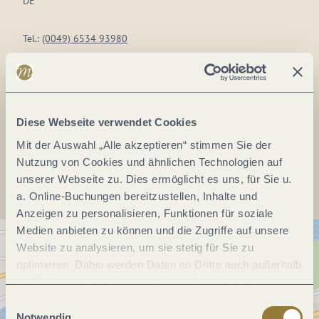
DE
Tel.:
(0049) 6534 93980
Fax:
(0049) 6534 939855
E-Mail:
info@martinconrad.de
Webseite:
www.martinconrad.de
Diese Webseite verwendet Cookies
Mit der Auswahl „Alle akzeptieren“ stimmen Sie der
Anreise planen
Nutzung von Cookies und ähnlichen Technologien auf
unserer Webseite zu. Dies ermöglicht es uns, für Sie u.
a. Online-Buchungen bereitzustellen, Inhalte und
Anzeigen zu personalisieren, Funktionen für soziale
Medien anbieten zu können und die Zugriffe auf unsere
Website zu analysieren, um sie stetig für Sie zu
optimieren. Dabei werden Daten an Dritte auch außerhalb
der Europäischen Union weitergegeben und dort
verarbeitet. Diese Einwilligung ist freiwillig und kann
Einwilligungsauswahl
jederzeit widerrufen werden. Mit der Auswahl "Alle
Notwendig