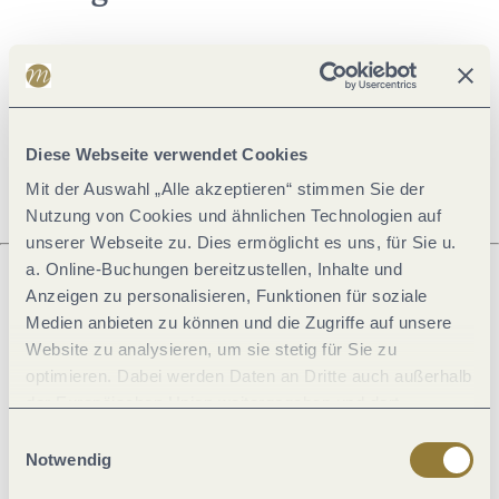
Öffnungszeiten
Ruhetage
Diese Webseite verwendet Cookies
Mit der Auswahl „Alle akzeptieren“ stimmen Sie der
Nutzung von Cookies und ähnlichen Technologien auf
unserer Webseite zu. Dies ermöglicht es uns, für Sie u.
a. Online-Buchungen bereitzustellen, Inhalte und
Anzeigen zu personalisieren, Funktionen für soziale
Was möchtest du als nächstes tun?
Medien anbieten zu können und die Zugriffe auf unsere
Website zu analysieren, um sie stetig für Sie zu
optimieren. Dabei werden Daten an Dritte auch außerhalb
der Europäischen Union weitergegeben und dort
verarbeitet. Diese Einwilligung ist freiwillig und kann
Anreise planen
PDF erzeugen
Einwilligungsauswahl
jederzeit widerrufen werden. Mit der Auswahl "Alle
Notwendig
ablehnen" kann es zu Beeinträchtigungen in der Nutzung