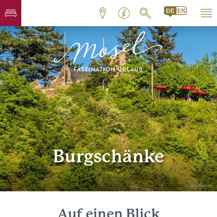
Burgschänke
© G. Weyrich
Auf einen Blick