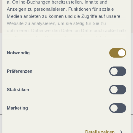
a. Online-Buchungen bereitzustellen, Inhalte und
Anzeigen zu personalisieren, Funktionen für soziale
Medien anbieten zu können und die Zugriffe auf unsere
Website zu analysieren, um sie stetig für Sie zu
optimieren. Dabei werden Daten an Dritte auch außerhalb
der Europäischen Union weitergegeben und dort
verarbeitet. Diese Einwilligung ist freiwillig und kann
Allgemeine Informationen
Einwilligungsauswahl
jederzeit widerrufen werden. Mit der Auswahl "Alle
Notwendig
ablehnen" kann es zu Beeinträchtigungen in der Nutzung
unserer Webseite kommen.
Öffnungszeiten
Präferenzen
Ruhetage
Statistiken
Marketing
Details zeigen