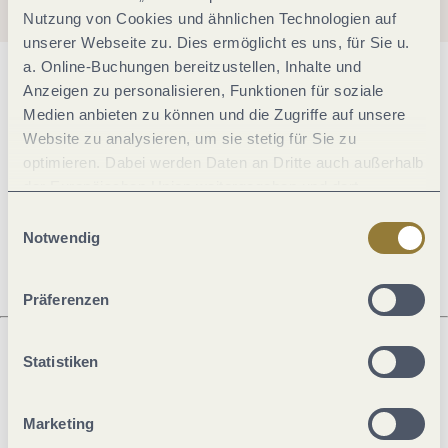
Nutzung von Cookies und ähnlichen Technologien auf
unserer Webseite zu. Dies ermöglicht es uns, für Sie u.
a. Online-Buchungen bereitzustellen, Inhalte und
Allgemeine Informationen
Anzeigen zu personalisieren, Funktionen für soziale
Medien anbieten zu können und die Zugriffe auf unsere
Website zu analysieren, um sie stetig für Sie zu
optimieren. Dabei werden Daten an Dritte auch außerhalb
Öffnungszeiten
der Europäischen Union weitergegeben und dort
verarbeitet. Diese Einwilligung ist freiwillig und kann
Einwilligungsauswahl
Ruhetage
jederzeit widerrufen werden. Mit der Auswahl "Alle
Notwendig
ablehnen" kann es zu Beeinträchtigungen in der Nutzung
unserer Webseite kommen.
Präferenzen
Statistiken
Was möchtest du als nächstes tun?
Marketing