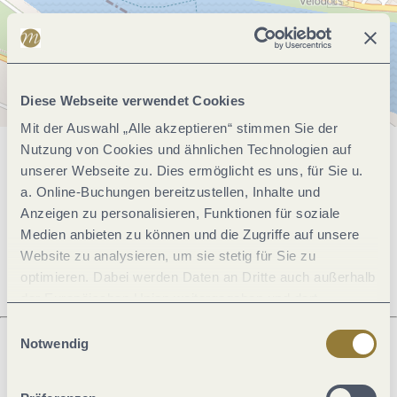
Diese Webseite verwendet Cookies
Mit der Auswahl „Alle akzeptieren“ stimmen Sie der
Nutzung von Cookies und ähnlichen Technologien auf
Allgemeine Informationen
unserer Webseite zu. Dies ermöglicht es uns, für Sie u.
a. Online-Buchungen bereitzustellen, Inhalte und
Anzeigen zu personalisieren, Funktionen für soziale
Medien anbieten zu können und die Zugriffe auf unsere
Öffnungszeiten
Website zu analysieren, um sie stetig für Sie zu
optimieren. Dabei werden Daten an Dritte auch außerhalb
der Europäischen Union weitergegeben und dort
verarbeitet. Diese Einwilligung ist freiwillig und kann
Einwilligungsauswahl
jederzeit widerrufen werden. Mit der Auswahl "Alle
Notwendig
ablehnen" kann es zu Beeinträchtigungen in der Nutzung
Was möchtest du als nächstes tun?
unserer Webseite kommen.