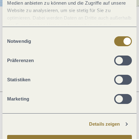
Medien anbieten zu können und die Zugriffe auf unsere
Website zu analysieren, um sie stetig für Sie zu
optimieren. Dabei werden Daten an Dritte auch außerhalb
Allgemeine Informationen
der Europäischen Union weitergegeben und dort
verarbeitet. Diese Einwilligung ist freiwillig und kann
Einwilligungsauswahl
jederzeit widerrufen werden. Mit der Auswahl "Alle
Notwendig
Öffnungszeiten
ablehnen" kann es zu Beeinträchtigungen in der Nutzung
unserer Webseite kommen.
Präferenzen
Ruhetage
Statistiken
Marketing
Was möchtest du als nächstes tun?
Details zeigen