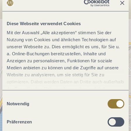
Diese Webseite verwendet Cookies
Mit der Auswahl „Alle akzeptieren“ stimmen Sie der
Nutzung von Cookies und ähnlichen Technologien auf
unserer Webseite zu. Dies ermöglicht es uns, für Sie u.
a. Online-Buchungen bereitzustellen, Inhalte und
Anzeigen zu personalisieren, Funktionen für soziale
Medien anbieten zu können und die Zugriffe auf unsere
Website zu analysieren, um sie stetig für Sie zu
optimieren. Dabei werden Daten an Dritte auch außerhalb
der Europäischen Union weitergegeben und dort
verarbeitet. Diese Einwilligung ist freiwillig und kann
Einwilligungsauswahl
jederzeit widerrufen werden. Mit der Auswahl "Alle
Notwendig
ablehnen" kann es zu Beeinträchtigungen in der Nutzung
unserer Webseite kommen.
Präferenzen