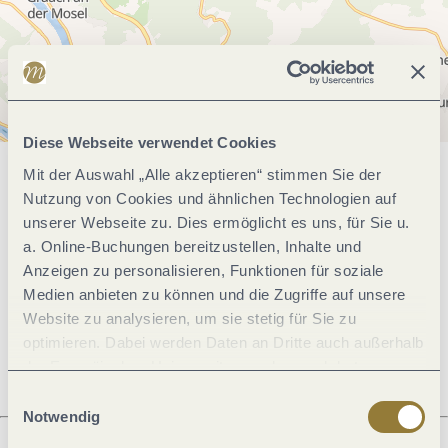
Diese Webseite verwendet Cookies
Mit der Auswahl „Alle akzeptieren“ stimmen Sie der
Allgemeine Informationen
Nutzung von Cookies und ähnlichen Technologien auf
unserer Webseite zu. Dies ermöglicht es uns, für Sie u.
a. Online-Buchungen bereitzustellen, Inhalte und
Öffnungszeiten
Anzeigen zu personalisieren, Funktionen für soziale
Medien anbieten zu können und die Zugriffe auf unsere
Website zu analysieren, um sie stetig für Sie zu
Ruhetage
optimieren. Dabei werden Daten an Dritte auch außerhalb
der Europäischen Union weitergegeben und dort
verarbeitet. Diese Einwilligung ist freiwillig und kann
Einwilligungsauswahl
jederzeit widerrufen werden. Mit der Auswahl "Alle
Notwendig
ablehnen" kann es zu Beeinträchtigungen in der Nutzung