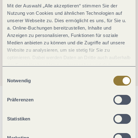
Mit der Auswahl „Alle akzeptieren“ stimmen Sie der
Nutzung von Cookies und ähnlichen Technologien auf
unserer Webseite zu. Dies ermöglicht es uns, für Sie u.
a. Online-Buchungen bereitzustellen, Inhalte und
Anzeigen zu personalisieren, Funktionen für soziale
Medien anbieten zu können und die Zugriffe auf unsere
Website zu analysieren, um sie stetig für Sie zu
optimieren. Dabei werden Daten an Dritte auch außerhalb
der Europäischen Union weitergegeben und dort
verarbeitet. Diese Einwilligung ist freiwillig und kann
Einwilligungsauswahl
jederzeit widerrufen werden. Mit der Auswahl "Alle
Notwendig
ablehnen" kann es zu Beeinträchtigungen in der Nutzung
unserer Webseite kommen.
Allgemeine Informationen
Präferenzen
Statistiken
Öffnungszeiten
Marketing