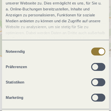
unserer Webseite zu. Dies ermöglicht es uns, für Sie u.
a. Online-Buchungen bereitzustellen, Inhalte und
Anzeigen zu personalisieren, Funktionen für soziale
Medien anbieten zu können und die Zugriffe auf unsere
Website zu analysieren, um sie stetig für Sie zu
optimieren. Dabei werden Daten an Dritte auch außerhalb
der Europäischen Union weitergegeben und dort
verarbeitet. Diese Einwilligung ist freiwillig und kann
Einwilligungsauswahl
jederzeit widerrufen werden. Mit der Auswahl "Alle
Notwendig
ablehnen" kann es zu Beeinträchtigungen in der Nutzung
unserer Webseite kommen.
Präferenzen
Allgemeine Informationen
Statistiken
Öffnungszeiten
Marketing