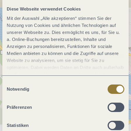
Diese Webseite verwendet Cookies
Mit der Auswahl „Alle akzeptieren“ stimmen Sie der
Nutzung von Cookies und ähnlichen Technologien auf
unserer Webseite zu. Dies ermöglicht es uns, für Sie u.
a. Online-Buchungen bereitzustellen, Inhalte und
Anzeigen zu personalisieren, Funktionen für soziale
Medien anbieten zu können und die Zugriffe auf unsere
Website zu analysieren, um sie stetig für Sie zu
optimieren. Dabei werden Daten an Dritte auch außerhalb
der Europäischen Union weitergegeben und dort
verarbeitet. Diese Einwilligung ist freiwillig und kann
Einwilligungsauswahl
jederzeit widerrufen werden. Mit der Auswahl "Alle
Notwendig
ablehnen" kann es zu Beeinträchtigungen in der Nutzung
unserer Webseite kommen.
Präferenzen
Statistiken