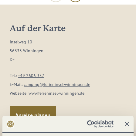
Auf der Karte
Inselweg 10
56333 Winningen
DE
Tel.:
+49 2606 357
E-Mail:
camping@ferieninsel-winningen.de
Webseite:
www.ferieninsel-winningen.de
Anreise planen