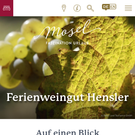
Ferienweingut Hensler
© Zeller Land Tourismus GmbH
Auf einen Blick