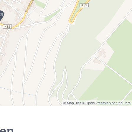
© MapTiler
© OpenStreetMap contributors
nen