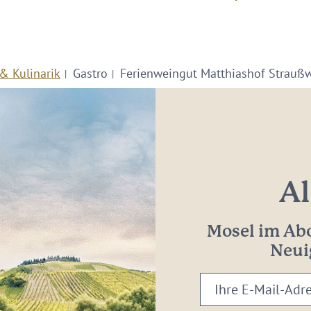
& Kulinarik
Gastro
Ferienweingut Matthiashof Straußw
Al
Mosel im Abo
Neui
Ihre
E-