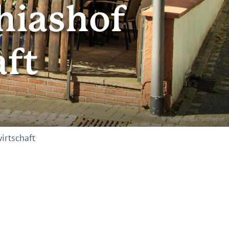
hiashof
ft
© Ferienweingut Matthiashof
irtschaft