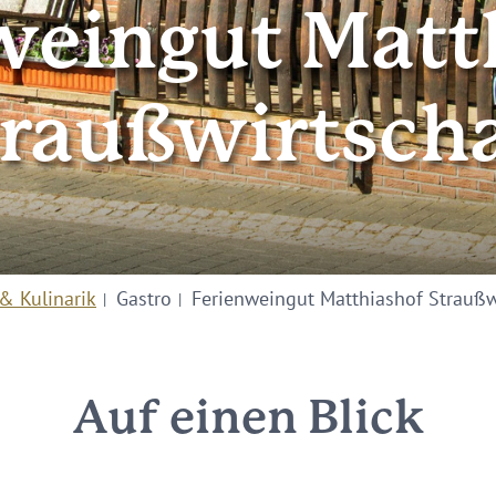
weingut Matt
traußwirtscha
& Kulinarik
Gastro
Ferienweingut Matthiashof Straußw
Auf einen Blick