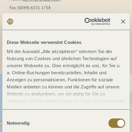
Fax:
(0049) 6531 1758
E-Mail:
info@gasthaus-burkard.de
Webseite:
www.gasthaus-burkard.de
Diese Webseite verwendet Cookies
Anreise planen
Mit der Auswahl „Alle akzeptieren“ stimmen Sie der
Nutzung von Cookies und ähnlichen Technologien auf
unserer Webseite zu. Dies ermöglicht es uns, für Sie u.
a. Online-Buchungen bereitzustellen, Inhalte und
Anzeigen zu personalisieren, Funktionen für soziale
Medien anbieten zu können und die Zugriffe auf unsere
Website zu analysieren, um sie stetig für Sie zu
optimieren. Dabei werden Daten an Dritte auch außerhalb
der Europäischen Union weitergegeben und dort
verarbeitet. Diese Einwilligung ist freiwillig und kann
Einwilligungsauswahl
jederzeit widerrufen werden. Mit der Auswahl "Alle
Notwendig
ablehnen" kann es zu Beeinträchtigungen in der Nutzung