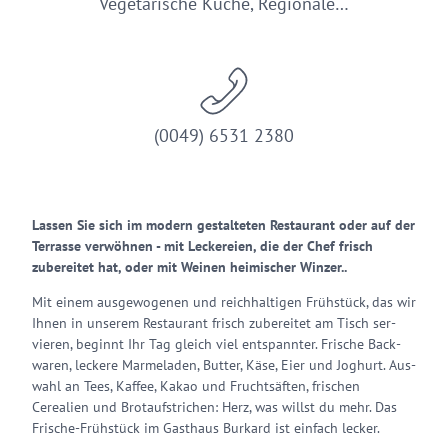
Vegetarische Küche, Regionale…
(0049) 6531 2380
Lassen Sie sich im modern gestalteten Restaurant oder auf der
Terrasse verwöhnen - mit Leckereien, die der Chef frisch
zubereitet hat, oder mit Weinen heimischer Winzer..
Mit einem aus­gewo­genen und reich­halti­gen Früh­stück, das wir
Ihnen in unserem Res­tau­rant frisch zube­rei­tet am Tisch ser­
vieren, beginnt Ihr Tag gleich viel entspannter. Frische Back­
waren, leckere Mar­meladen, Butter, Käse, Eier und Joghurt. Aus­
wahl an Tees, Kaffee, Kakao und Frucht­säften, frischen
Cerealien und Brot­auf­strichen: Herz, was willst du mehr. Das
Frische-Früh­stück im Gasthaus Burkard ist einfach lecker.