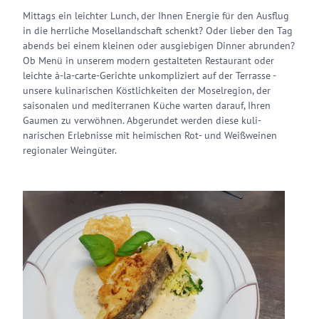
Mittags ein leichter Lunch, der Ihnen Ener­gie für den Aus­flug
in die herr­liche Mosel­land­schaft schenkt? Oder lieber den Tag
abends bei einem kleinen oder aus­gie­bigen Dinner ab­runden?
Ob Menü in unserem modern ge­stal­teten Restau­rant oder
leichte à-la-carte-Gerichte unkompli­ziert auf der Terrasse -
unsere kuli­narischen Köst­lich­keiten der Mosel­region, der
saisonalen und medi­terranen Küche warten darauf, Ihren
Gaumen zu verwöhnen. Abge­rundet werden diese kuli­
narischen Erleb­nisse mit heim­ischen Rot- und Weißweinen
regionaler Weingüter.