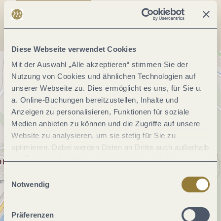
Anreise planen
Diese Webseite verwendet Cookies
Mit der Auswahl „Alle akzeptieren“ stimmen Sie der
Nutzung von Cookies und ähnlichen Technologien auf
unserer Webseite zu. Dies ermöglicht es uns, für Sie u.
a. Online-Buchungen bereitzustellen, Inhalte und
Anzeigen zu personalisieren, Funktionen für soziale
Medien anbieten zu können und die Zugriffe auf unsere
Website zu analysieren, um sie stetig für Sie zu
optimieren. Dabei werden Daten an Dritte auch außerhalb
der Europäischen Union weitergegeben und dort
verarbeitet. Diese Einwilligung ist freiwillig und kann
Einwilligungsauswahl
jederzeit widerrufen werden. Mit der Auswahl "Alle
Notwendig
ablehnen" kann es zu Beeinträchtigungen in der Nutzung
unserer Webseite kommen.
Präferenzen