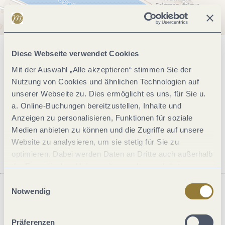
Diese Webseite verwendet Cookies
Allgemeine Informationen
Mit der Auswahl „Alle akzeptieren“ stimmen Sie der
Nutzung von Cookies und ähnlichen Technologien auf
unserer Webseite zu. Dies ermöglicht es uns, für Sie u.
Öffnungszeiten
a. Online-Buchungen bereitzustellen, Inhalte und
Anzeigen zu personalisieren, Funktionen für soziale
Ruhetage
Medien anbieten zu können und die Zugriffe auf unsere
Website zu analysieren, um sie stetig für Sie zu
optimieren. Dabei werden Daten an Dritte auch außerhalb
der Europäischen Union weitergegeben und dort
verarbeitet. Diese Einwilligung ist freiwillig und kann
Einwilligungsauswahl
jederzeit widerrufen werden. Mit der Auswahl "Alle
Notwendig
ablehnen" kann es zu Beeinträchtigungen in der Nutzung
Was möchtest du als nächstes tun?
unserer Webseite kommen.
Präferenzen