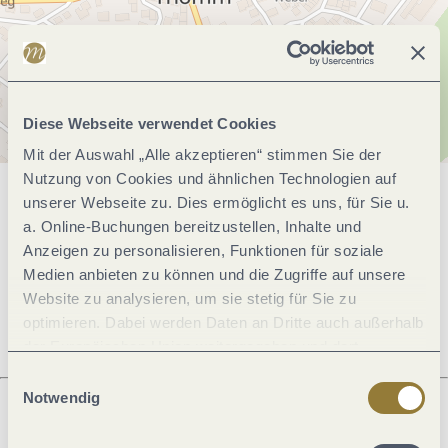
Diese Webseite verwendet Cookies
Mit der Auswahl „Alle akzeptieren“ stimmen Sie der
Nutzung von Cookies und ähnlichen Technologien auf
unserer Webseite zu. Dies ermöglicht es uns, für Sie u.
Allgemeine Informationen
a. Online-Buchungen bereitzustellen, Inhalte und
Anzeigen zu personalisieren, Funktionen für soziale
Medien anbieten zu können und die Zugriffe auf unsere
Öffnungszeiten
Website zu analysieren, um sie stetig für Sie zu
optimieren. Dabei werden Daten an Dritte auch außerhalb
der Europäischen Union weitergegeben und dort
verarbeitet. Diese Einwilligung ist freiwillig und kann
Einwilligungsauswahl
jederzeit widerrufen werden. Mit der Auswahl "Alle
Notwendig
ablehnen" kann es zu Beeinträchtigungen in der Nutzung
unserer Webseite kommen.
Was möchtest du als nächstes tun?