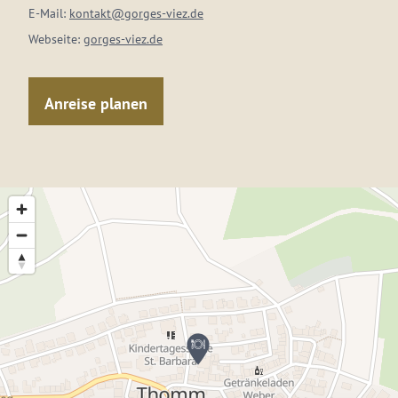
E-Mail:
kontakt@gorges-viez.de
Webseite:
gorges-viez.de
Anreise planen