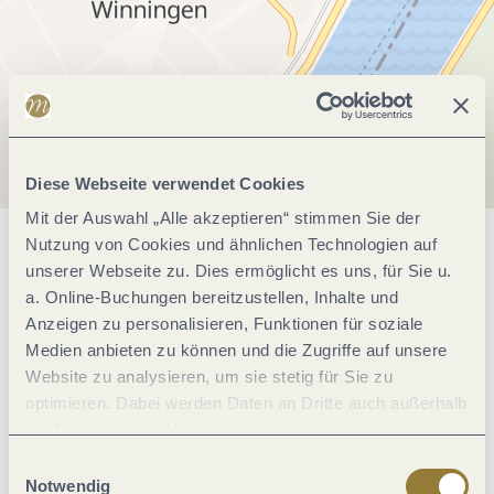
Diese Webseite verwendet Cookies
Mit der Auswahl „Alle akzeptieren“ stimmen Sie der
Nutzung von Cookies und ähnlichen Technologien auf
Allgemeine Informationen
unserer Webseite zu. Dies ermöglicht es uns, für Sie u.
a. Online-Buchungen bereitzustellen, Inhalte und
Anzeigen zu personalisieren, Funktionen für soziale
Öffnungszeiten
Medien anbieten zu können und die Zugriffe auf unsere
Website zu analysieren, um sie stetig für Sie zu
optimieren. Dabei werden Daten an Dritte auch außerhalb
Ruhetage
der Europäischen Union weitergegeben und dort
verarbeitet. Diese Einwilligung ist freiwillig und kann
Einwilligungsauswahl
jederzeit widerrufen werden. Mit der Auswahl "Alle
Notwendig