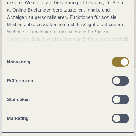
unserer Webseite zu. Dies ermöglicht es uns, für Sie u.
a. Online-Buchungen bereitzustellen, Inhalte und
Anzeigen zu personalisieren, Funktionen für soziale
Medien anbieten zu können und die Zugriffe auf unsere
Website zu analysieren, um sie stetig für Sie zu
optimieren. Dabei werden Daten an Dritte auch außerhalb
der Europäischen Union weitergegeben und dort
verarbeitet. Diese Einwilligung ist freiwillig und kann
Einwilligungsauswahl
jederzeit widerrufen werden. Mit der Auswahl "Alle
Notwendig
ablehnen" kann es zu Beeinträchtigungen in der Nutzung
unserer Webseite kommen.
Präferenzen
Allgemeine Informationen
Statistiken
Öffnungszeiten
Marketing