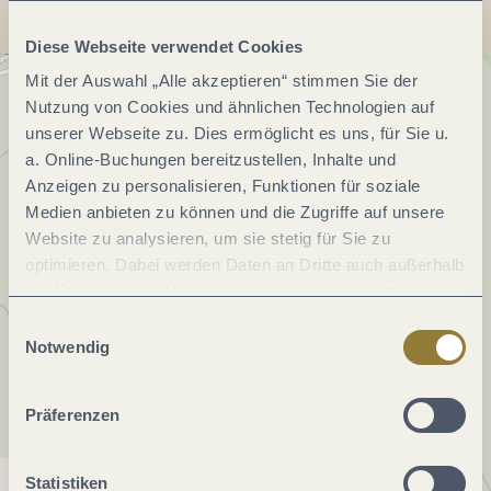
Diese Webseite verwendet Cookies
Mit der Auswahl „Alle akzeptieren“ stimmen Sie der
Nutzung von Cookies und ähnlichen Technologien auf
unserer Webseite zu. Dies ermöglicht es uns, für Sie u.
a. Online-Buchungen bereitzustellen, Inhalte und
Anzeigen zu personalisieren, Funktionen für soziale
Medien anbieten zu können und die Zugriffe auf unsere
Website zu analysieren, um sie stetig für Sie zu
optimieren. Dabei werden Daten an Dritte auch außerhalb
der Europäischen Union weitergegeben und dort
verarbeitet. Diese Einwilligung ist freiwillig und kann
Einwilligungsauswahl
jederzeit widerrufen werden. Mit der Auswahl "Alle
Notwendig
ablehnen" kann es zu Beeinträchtigungen in der Nutzung
unserer Webseite kommen.
Präferenzen
Statistiken