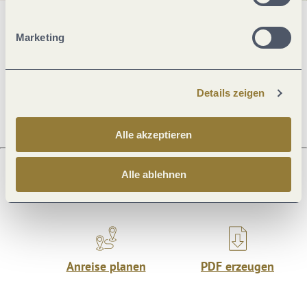
Allgemeine Informationen
Marketing
Öffnungszeiten
Details zeigen
Alle akzeptieren
Alle ablehnen
Was möchtest du als nächstes tun?
Anreise planen
PDF erzeugen