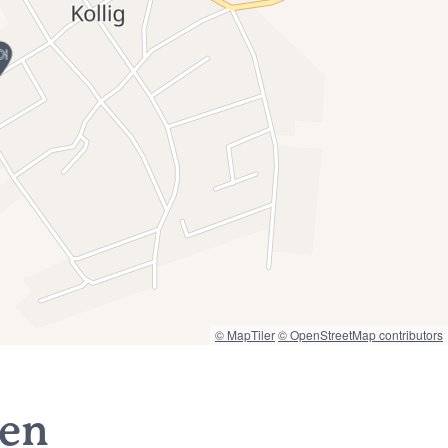
© MapTiler
© OpenStreetMap contributors
nen