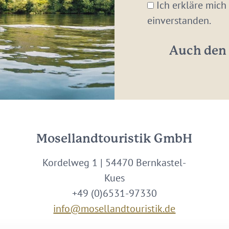
Mail-
Ich erkläre mich
Adresse:
einverstanden.
*
Auch den 
Mosellandtouristik GmbH
Kordelweg 1 | 54470 Bernkastel-
Kues
+49 (0)6531-97330
info@mosellandtouristik.de