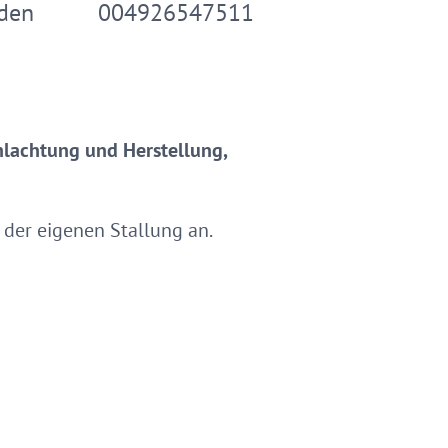
aden
004926547511
hlachtung und Herstellung,
 der eigenen Stallung an.