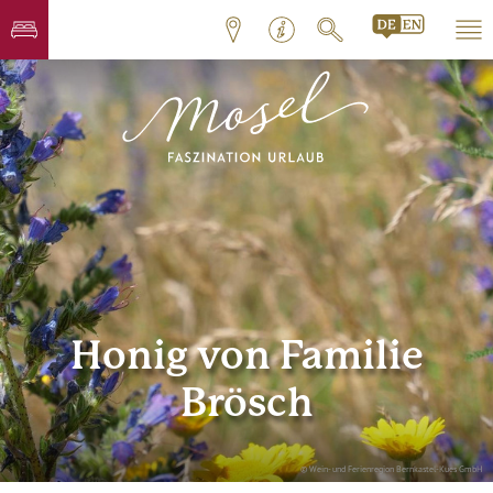
Honig von Familie
Brösch
© Wein- und Ferienregion Bernkastel-Kues GmbH