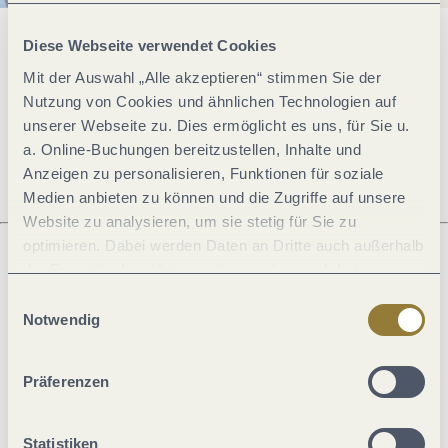
Diese Webseite verwendet Cookies
Allgemeine Informationen
Mit der Auswahl „Alle akzeptieren“ stimmen Sie der
Nutzung von Cookies und ähnlichen Technologien auf
unserer Webseite zu. Dies ermöglicht es uns, für Sie u.
Öffnungszeiten
a. Online-Buchungen bereitzustellen, Inhalte und
Anzeigen zu personalisieren, Funktionen für soziale
Medien anbieten zu können und die Zugriffe auf unsere
Website zu analysieren, um sie stetig für Sie zu
optimieren. Dabei werden Daten an Dritte auch außerhalb
der Europäischen Union weitergegeben und dort
Was möchtest du als nächstes tun?
verarbeitet. Diese Einwilligung ist freiwillig und kann
Einwilligungsauswahl
jederzeit widerrufen werden. Mit der Auswahl "Alle
Notwendig
ablehnen" kann es zu Beeinträchtigungen in der Nutzung
unserer Webseite kommen.
Präferenzen
Anreise planen
PDF erzeugen
Statistiken