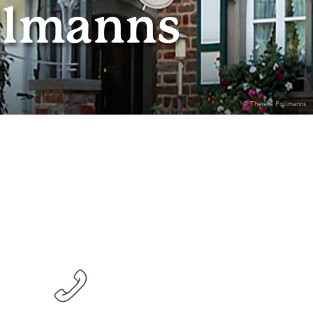
llmanns
© Theresa Pollmanns