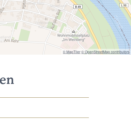
© MapTiler
© OpenStreetMap contributors
nen