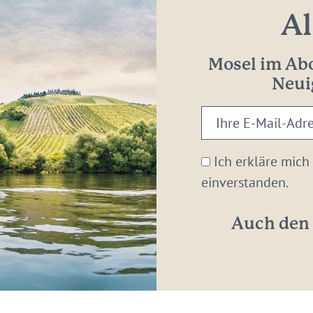
Al
Mosel im Abo
Neui
Ihre
E-
Mail-
Ich erkläre mich
Adresse:
einverstanden.
*
Auch den 