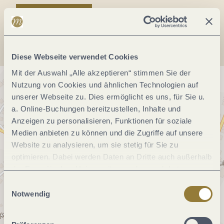
Anreise planen
Diese Webseite verwendet Cookies
Mit der Auswahl „Alle akzeptieren“ stimmen Sie der
Nutzung von Cookies und ähnlichen Technologien auf
unserer Webseite zu. Dies ermöglicht es uns, für Sie u.
a. Online-Buchungen bereitzustellen, Inhalte und
Anzeigen zu personalisieren, Funktionen für soziale
Medien anbieten zu können und die Zugriffe auf unsere
Website zu analysieren, um sie stetig für Sie zu
optimieren. Dabei werden Daten an Dritte auch außerhalb
der Europäischen Union weitergegeben und dort
verarbeitet. Diese Einwilligung ist freiwillig und kann
Einwilligungsauswahl
jederzeit widerrufen werden. Mit der Auswahl "Alle
Notwendig
ablehnen" kann es zu Beeinträchtigungen in der Nutzung
unserer Webseite kommen.