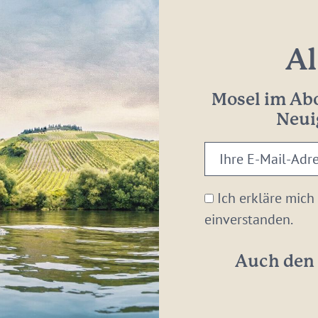
Al
Mosel im Abo
Neui
Ihre
E-
Mail-
Ich erkläre mich
Adresse:
einverstanden.
*
Auch den 