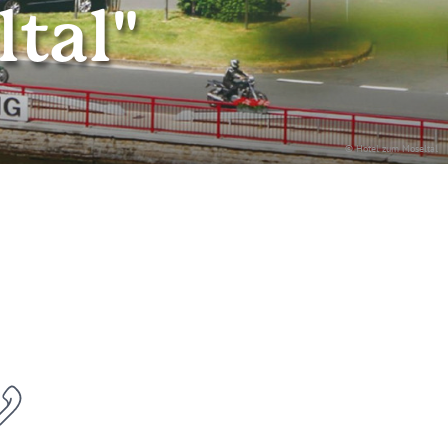
tal"
© Hotel zum Moseltal