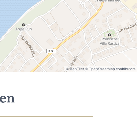
© MapTiler
© OpenStreetMap contributors
nen