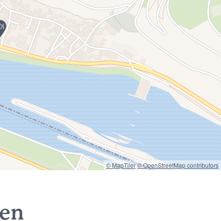
© MapTiler
© OpenStreetMap contributors
nen