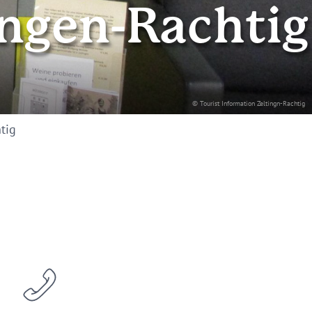
ingen-Rachtig
© Tourist Information Zeltingn-Rachtig
tig