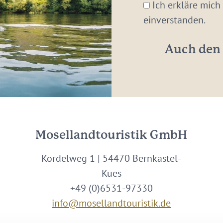
Mail-
Ich erkläre mich
Adresse:
einverstanden.
*
Auch den 
Mosellandtouristik GmbH
Kordelweg 1 | 54470 Bernkastel-
Kues
+49 (0)6531-97330
info@mosellandtouristik.de