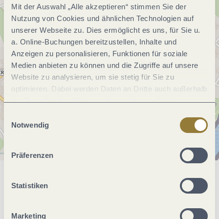
Mit der Auswahl „Alle akzeptieren“ stimmen Sie der
Nutzung von Cookies und ähnlichen Technologien auf
unserer Webseite zu. Dies ermöglicht es uns, für Sie u.
a. Online-Buchungen bereitzustellen, Inhalte und
Anzeigen zu personalisieren, Funktionen für soziale
Medien anbieten zu können und die Zugriffe auf unsere
Website zu analysieren, um sie stetig für Sie zu
optimieren. Dabei werden Daten an Dritte auch außerhalb
der Europäischen Union weitergegeben und dort
verarbeitet. Diese Einwilligung ist freiwillig und kann
Einwilligungsauswahl
jederzeit widerrufen werden. Mit der Auswahl "Alle
Notwendig
ablehnen" kann es zu Beeinträchtigungen in der Nutzung
unserer Webseite kommen.
Präferenzen
Allgemeine Informationen
Statistiken
Marketing